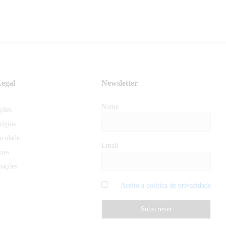
egal
Newsletter
Nome
ções
tígios
acidade
Email
kies
mações