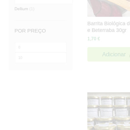
Dellium
(1)
Barrita Biológica 
e Beterraba 30gr
POR PREÇO
1,70
€
Preço
Adicionar
mínimo
Preço
máximo