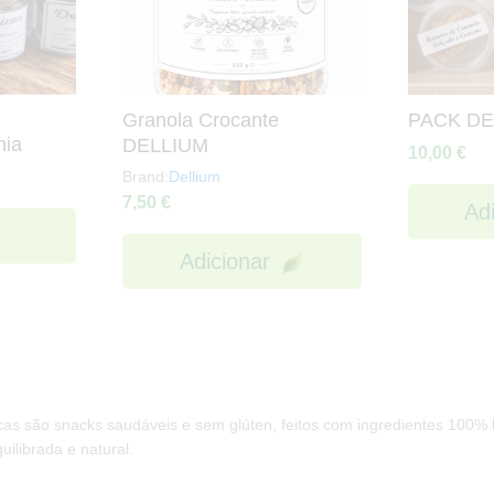
Granola Crocante
PACK D
nia
DELLIUM
10,00
€
Brand:
Dellium
7,50
€
Ad
Adicionar
cas são snacks saudáveis e sem glúten, feitos com ingredientes 100% b
ilibrada e natural.