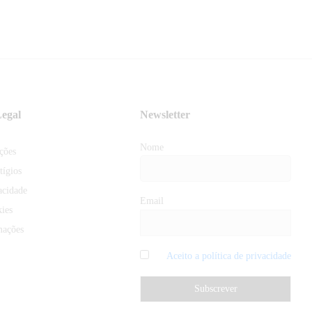
egal
Newsletter
Nome
ções
tígios
acidade
Email
kies
mações