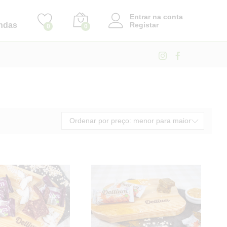
Entrar na conta
ndas
Registar
0
0
Ordenar por preço: menor para maior