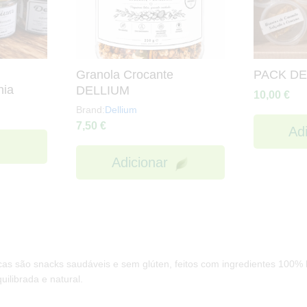
Granola Crocante
PACK D
nia
DELLIUM
10,00
€
Brand:
Dellium
7,50
€
Ad
Adicionar
cas são snacks saudáveis e sem glúten, feitos com ingredientes 100% b
ilibrada e natural.