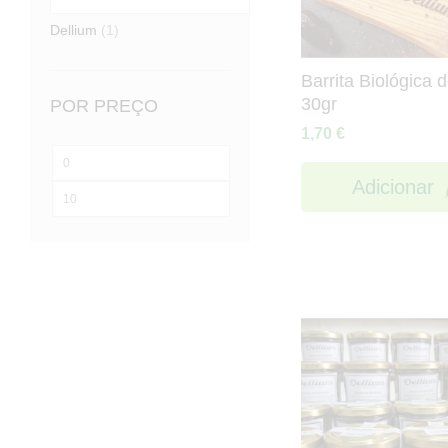
Dellium
(1)
Barrita Biológica
30gr
POR PREÇO
1,70
€
Preço
Adicionar
mínimo
Preço
máximo