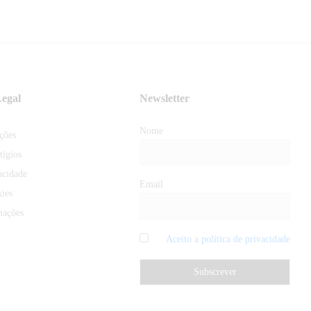
egal
Newsletter
Nome
ções
tígios
acidade
Email
kies
mações