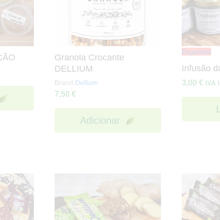
Esgotado
ÇÃO
Granola Crocante
Infusão 
DELLIUM
Brand:
Dellium
3,00
€
IVA 
7,50
€
Adicionar