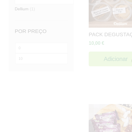
Dellium
(1)
POR PREÇO
PACK DEGUSTA
10,00
€
Preço
mínimo
Preço
Adicionar
máximo