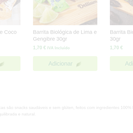
de Coco
Barrita Biológica de Lima e
Barrita B
Gengibre 30gr
30gr
1,70
€
1,70
€
IVA Incluído
Adicionar
Ad
cas são snacks saudáveis e sem glúten, feitos com ingredientes 100% b
ilibrada e natural.