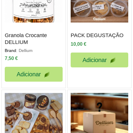
Granola Crocante
PACK DEGUSTAÇÃO
DELLIUM
10,00
€
ço
Brand:
Dellium
ximo
7,50
€
Adicionar
Adicionar