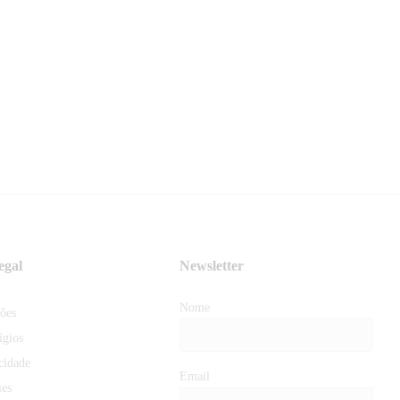
egal
Newsletter
Nome
ões
ígios
acidade
Email
ies