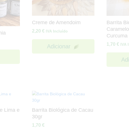
Creme de Amendoim
Barrita Bi
Caramelo
2,20
€
IVA Incluído
nia
Curcuma 
1,70
€
IVA 
Adicionar
Ad
de Lima e
Barrita Biológica de Cacau
30gr
1,70
€