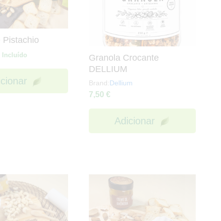
 Pistachio
 Incluído
Granola Crocante
DELLIUM
icionar
Brand:
Dellium
7,50
€
Adicionar