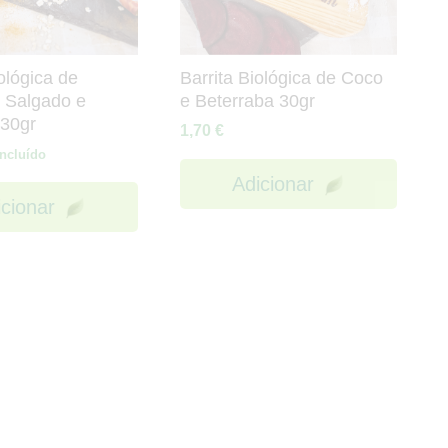
ológica de
Barrita Biológica de Coco
 Salgado e
e Beterraba 30gr
30gr
1,70
€
Incluído
Adicionar
icionar