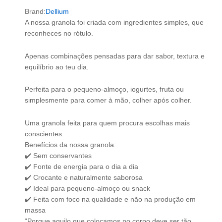
Brand:
Dellium
A nossa granola foi criada com ingredientes simples, que
reconheces no rótulo.
Apenas combinações pensadas para dar sabor, textura e
equilíbrio ao teu dia.
Perfeita para o pequeno-almoço, iogurtes, fruta ou
simplesmente para comer à mão, colher após colher.
Uma granola feita para quem procura escolhas mais
conscientes.
Benefícios da nossa granola:
✔️ Sem conservantes
✔️ Fonte de energia para o dia a dia
✔️ Crocante e naturalmente saborosa
✔️ Ideal para pequeno-almoço ou snack
✔️ Feita com foco na qualidade e não na produção em
massa
“Porque aquilo que colocamos no corpo deve ser tão