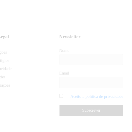
egal
Newsletter
Nome
ções
tígios
acidade
Email
kies
mações