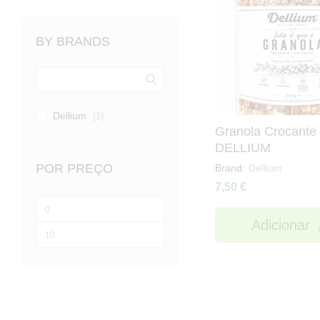
BY BRANDS
Dellium
(1)
Granola Crocante
DELLIUM
POR PREÇO
Brand:
Dellium
7,50
€
Preço
Adicionar
mínimo
Preço
máximo