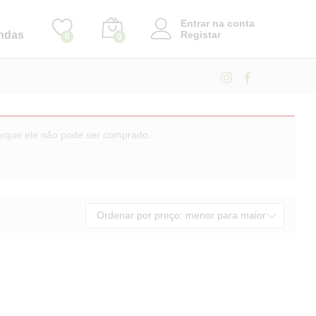
Entrar na conta
ndas
Registar
0
0
porque ele não pode ser comprado.
Ordenar por preço: menor para maior