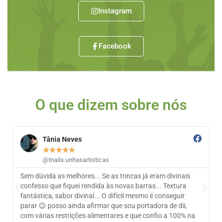
Instagram
Facebook
O que dizem sobre nós
Tânia Neves
★
★
★
★
★
@tnails.unhasartisticas
Sem dúvida as melhores... Se as trincas já eram divinais
A
confesso que fiquei rendida às novas barras... Textura
m
fantástica, sabor divinal... O difícil mesmo é conseguir
b
parar 😉 posso ainda afirmar que sou portadora de dii,
n
com várias restrições alimentares e que confio a 100% na
f