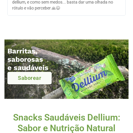
dellium, e como sem medos... basta dar uma olhada no
P
rótulo e vão perceber 🙏😉
Barritas,
saborosas
e saudáveis
Saborear
Snacks Saudáveis Dellium:
Sabor e Nutrição Natural