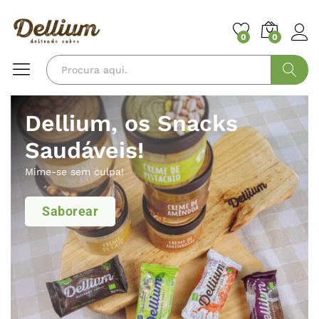
0
0
Pesquisa
Dellium, os Snacks
Saudáveis!
Mime-se sem culpa!
Saborear