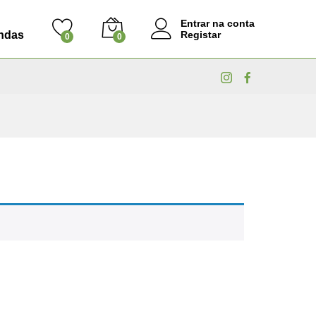
Entrar na conta
ndas
Registar
0
0