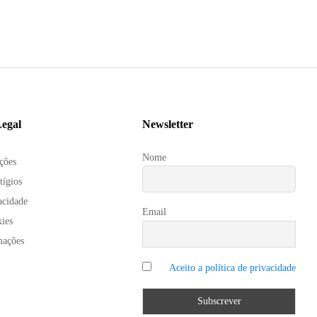
egal
Newsletter
Nome
ções
tígios
acidade
Email
kies
mações