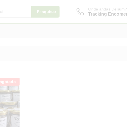
Onde andas Dellium?
Pesquisar
Tracking Encome
sgotado