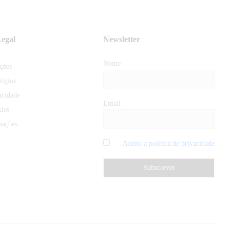
egal
Newsletter
Nome
ções
tígios
acidade
Email
kies
mações