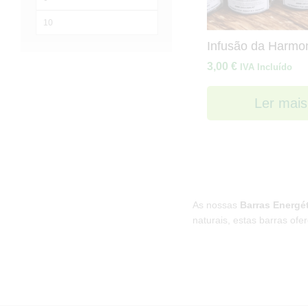
mínimo
Preço
máximo
Infusão da Harmo
3,00
€
IVA Incluído
Ler mais
As nossas
Barras Energé
naturais, estas barras ofe