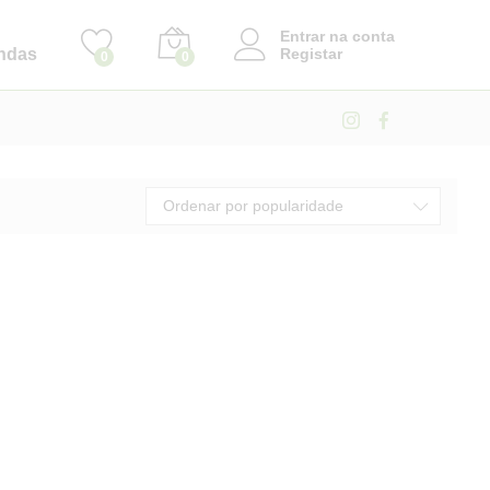
Entrar na conta
ndas
Registar
0
0
Ordenar por popularidade