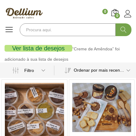
0
0
Pesquisa
Ver lista de desejos
“Creme de Amêndoa” foi
adicionado à sua lista de desejos
Ordenar por mais recentes
Filtro
ço
ximo