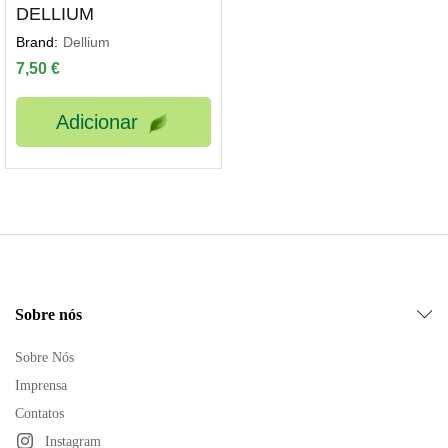
DELLIUM
Brand:
Dellium
7,50
€
Adicionar
ço
ximo
Sobre nós
Sobre Nós
Imprensa
Contatos
Instagram