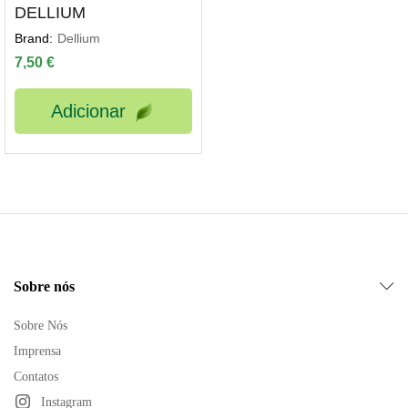
DELLIUM
Brand:
Dellium
7,50
€
Adicionar
ço
ximo
Sobre nós
Sobre Nós
Imprensa
Contatos
Instagram