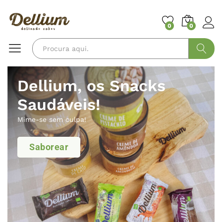
0
0
Pesquisa
Dellium, os Snacks
Saudáveis!
Mime-se sem culpa!
Saborear