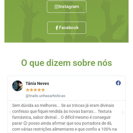
Instagram
Facebook
O que dizem sobre nós
Tânia Neves
★
★
★
★
★
@tnails.unhasartisticas
Sem dúvida as melhores... Se as trincas já eram divinais
A
confesso que fiquei rendida às novas barras... Textura
m
fantástica, sabor divinal... O difícil mesmo é conseguir
b
parar 😉 posso ainda afirmar que sou portadora de dii,
n
com várias restrições alimentares e que confio a 100% na
f