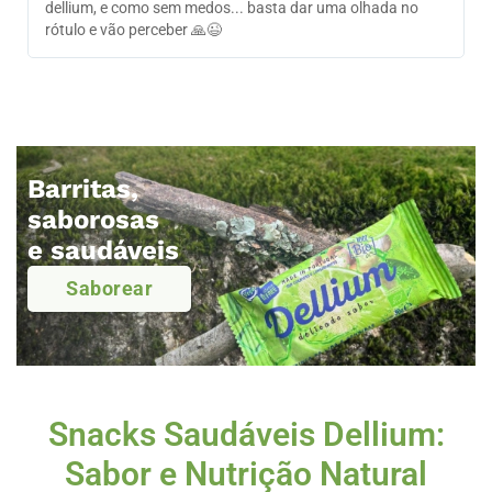
dellium, e como sem medos... basta dar uma olhada no
P
rótulo e vão perceber 🙏😉
Barritas,
saborosas
e saudáveis
Saborear
Snacks Saudáveis Dellium:
Sabor e Nutrição Natural