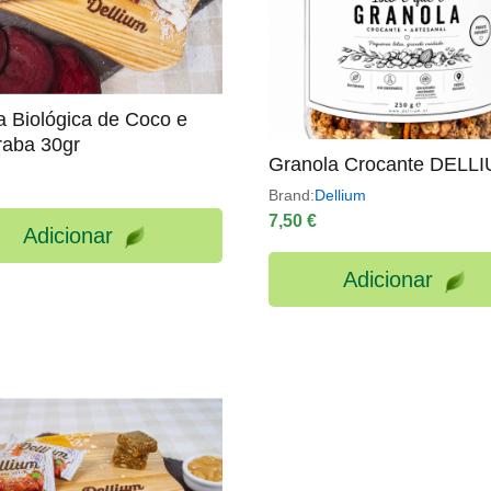
ta Biológica de Coco e
raba 30gr
Granola Crocante DELL
Brand:
Dellium
7,50
€
Adicionar
Adicionar