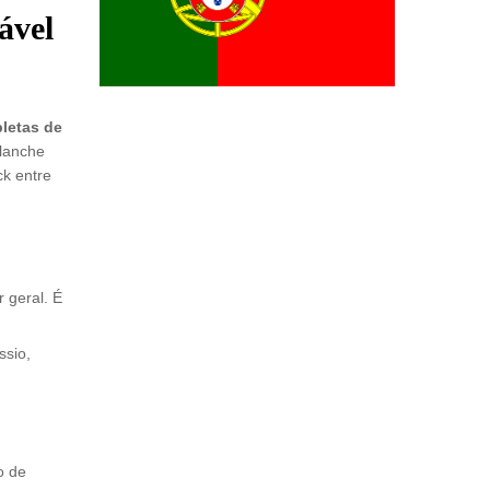
ável
pletas de
 lanche
ck entre
 geral. É
ssio,
o de