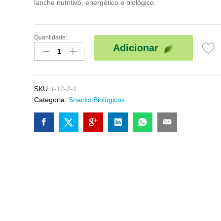
lanche nutritivo, energético e biológico.
Quantidade:
Barrita
Adicionar
Biológica
de
Lima
e
SKU:
t-12-2-1
Gengibre
Categoria:
Snacks Biológicos
30gr
quantidade