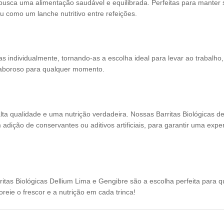
 busca uma alimentação saudável e equilibrada. Perfeitas para manter
ou como um lanche nutritivo entre refeições.
as individualmente, tornando-as a escolha ideal para levar ao trabalho,
 saboroso para qualquer momento.
ta qualidade e uma nutrição verdadeira. Nossas Barritas Biológicas d
dição de conservantes ou aditivos artificiais, para garantir uma expe
rritas Biológicas Dellium Lima e Gengibre são a escolha perfeita para 
oreie o frescor e a nutrição em cada trinca!