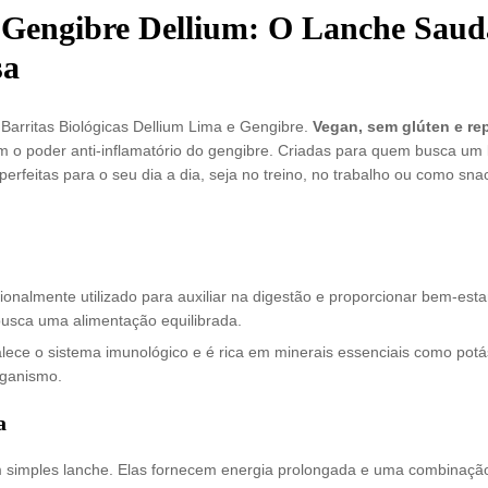
e Gengibre Dellium: O Lanche Saud
sa
Barritas Biológicas Dellium Lima e Gengibre.
Vegan, sem glúten e re
om o poder anti-inflamatório do gengibre. Criadas para quem busca um
perfeitas para o seu dia a dia, seja no treino, no trabalho ou como sna
ionalmente utilizado para auxiliar na digestão e proporcionar bem-estar
 busca uma alimentação equilibrada.
alece o sistema imunológico e é rica em minerais essenciais como potá
rganismo.
a
m simples lanche. Elas fornecem energia prolongada e uma combinaçã