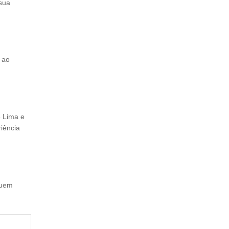
 sua
 ao
e Lima e
riência
quem