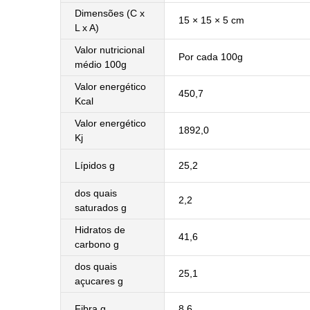
Dimensões (C x
15 × 15 × 5 cm
L x A)
Valor nutricional
Por cada 100g
médio 100g
Valor energético
450,7
Kcal
Valor energético
1892,0
Kj
Lípidos g
25,2
dos quais
2,2
saturados g
Hidratos de
41,6
carbono g
dos quais
25,1
açucares g
Fibra g
8,6