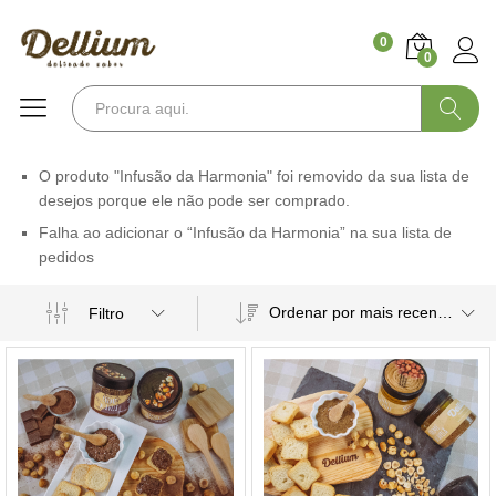
0
0
Pesquisa
O produto "Infusão da Harmonia" foi removido da sua lista de
desejos porque ele não pode ser comprado.
Falha ao adicionar o “Infusão da Harmonia” na sua lista de
pedidos
Ordenar por mais recentes
Filtro
ço
ximo