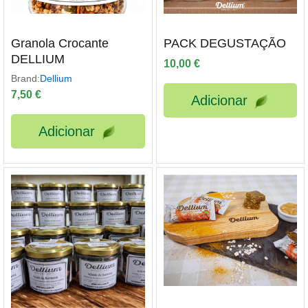
ço
Granola Crocante
PACK DEGUSTAÇÃO
ximo
DELLIUM
10,00
€
Brand:
Dellium
7,50
€
Adicionar
Adicionar