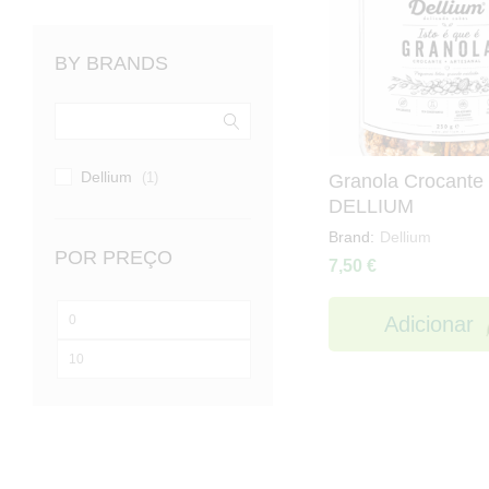
BY BRANDS
Dellium
(1)
Granola Crocante
DELLIUM
Brand:
Dellium
POR PREÇO
7,50
€
Preço
Adicionar
mínimo
Preço
máximo