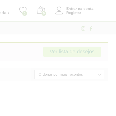
Entrar na conta
ndas
Registar
0
0
Ver lista de desejos
Ordenar por mais recentes