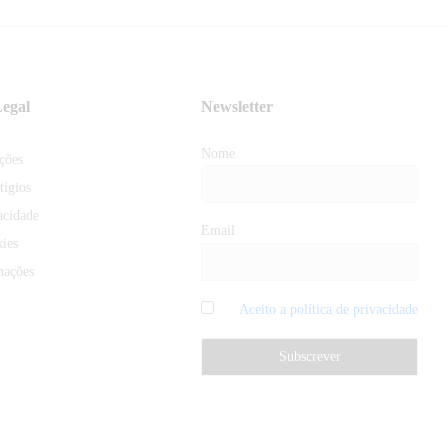
egal
Newsletter
Nome
ções
tígios
acidade
Email
kies
mações