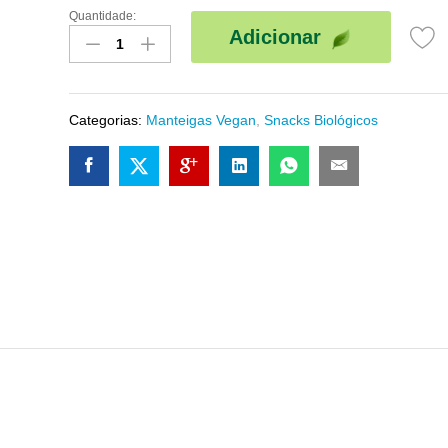
Quantidade:
PACK
Adicionar
DEGUSTAÇÃO
quantidade
Categorias:
Manteigas Vegan
,
Snacks Biológicos