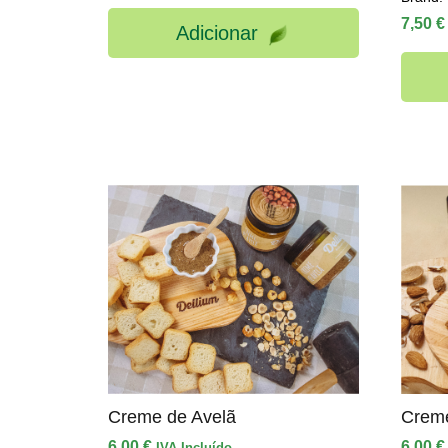
7,50
€
Adicionar
Creme de Avelã
Crem
6,00
€
6,00
€
IVA Incluído