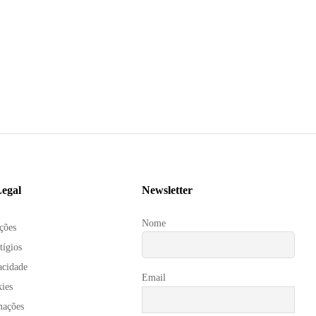
egal
Newsletter
Nome
ções
tígios
acidade
Email
kies
mações