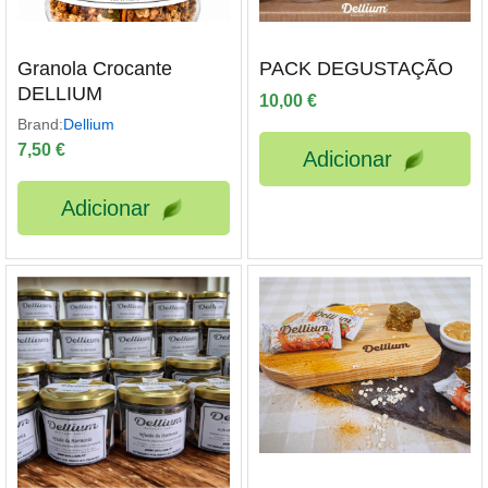
ço
Granola Crocante
PACK DEGUSTAÇÃO
ximo
DELLIUM
10,00
€
Brand:
Dellium
7,50
€
Adicionar
Adicionar