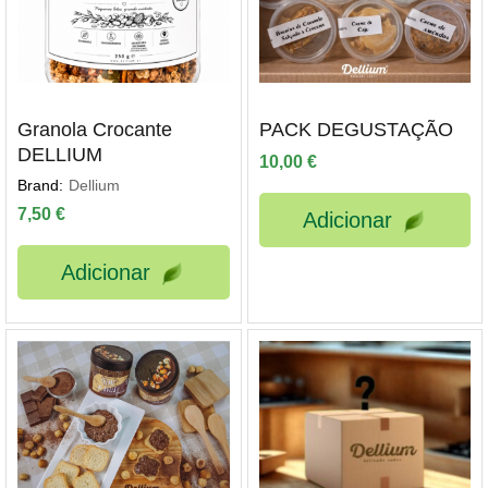
Granola Crocante
PACK DEGUSTAÇÃO
DELLIUM
10,00
€
ço
Brand:
Dellium
ximo
7,50
€
Adicionar
Adicionar