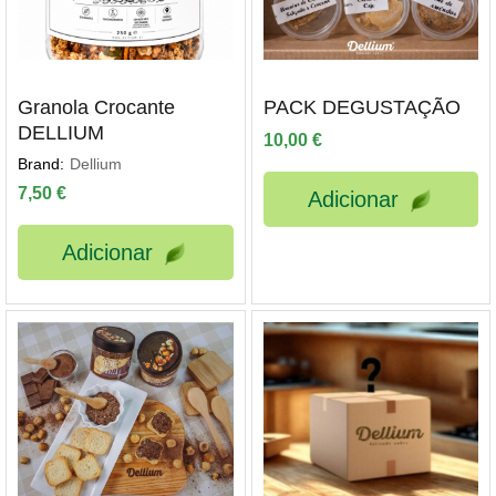
Granola Crocante
PACK DEGUSTAÇÃO
DELLIUM
10,00
€
Brand:
Dellium
ço
7,50
€
Adicionar
ximo
Adicionar