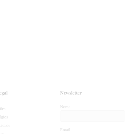
egal
Newsletter
Nome
ões
ígios
acidade
Email
ies