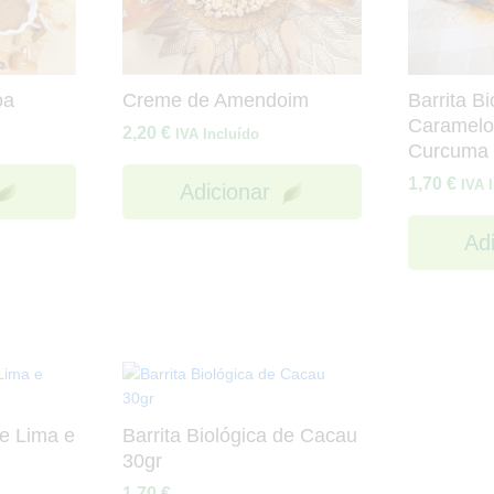
oa
Creme de Amendoim
Barrita Bi
Caramelo
2,20
€
IVA Incluído
Curcuma 
1,70
€
IVA 
Adicionar
Ad
de Lima e
Barrita Biológica de Cacau
30gr
1,70
€