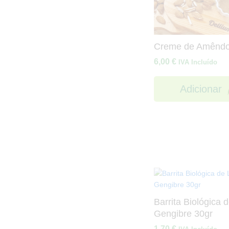
Creme de Amênd
6,00
€
IVA Incluído
Adicionar
Barrita Biológica 
Gengibre 30gr
1,70
€