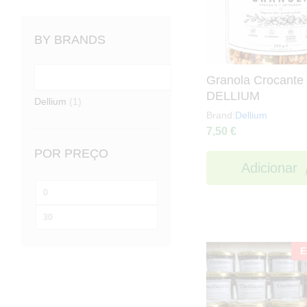
BY BRANDS
Granola Crocante
DELLIUM
Dellium
(1)
Brand:
Dellium
7,50
€
POR PREÇO
Adicionar
Preço
mínimo
Preço
máximo
E