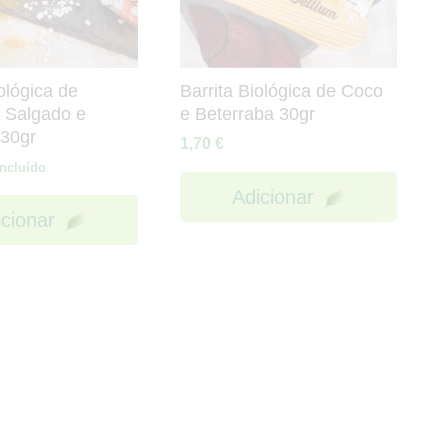
ológica de
Barrita Biológica de Coco
 Salgado e
e Beterraba 30gr
30gr
1,70
€
Incluído
Adicionar
icionar